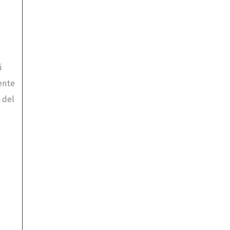
i
ente
 del