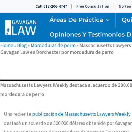
Ir
Call 617-206-4747
Free Consultation
No Fee
al
Áreas De Práctica
Qu
contenido
Opiniones Y Testimonios D
Home
»
Blog
»
Mordeduras de perro
»
Massachusetts Lawyers 
Gavagan Law en Dorchester por mordedura de perro
Massachusetts Lawyers Weekly destaca el acuerdo de 300.00
mordedura de perro
Una reciente
publicación de Massachusetts Lawyers Weekly
destacó un acuerdo de 300.000 dólares obtenido por Gavaga