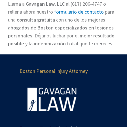
Llama a
Gavagan Law, LLC
al (617) 206-4747 o
rellena ahora nuestro
formulario de contacto
para
una
consulta gratuita
con uno de los mejores
abogados de Boston especializados en lesiones
personales
. Déjanos luchar por el
mejor resultado
posible
y
la indemnización total
que te mereces.
Boston Personal Injury Attorney