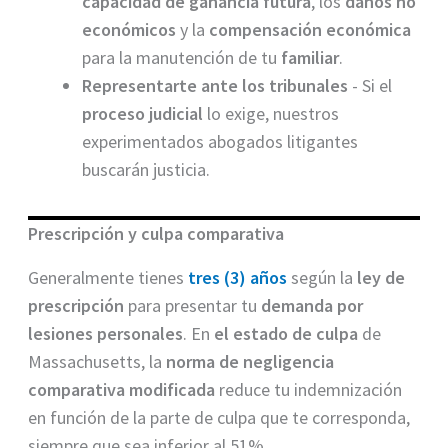
capacidad de ganancia futura
, los
daños no
económicos
y la
compensación económica
para la manutención de tu
familiar
.
Representarte ante los tribunales
- Si el
proceso judicial
lo exige, nuestros
experimentados abogados litigantes
buscarán justicia.
Prescripción y culpa comparativa
Generalmente tienes
tres (3) años
según la
ley de
prescripción
para presentar tu
demanda por
lesiones personales
. En
el estado de culpa
de
Massachusetts, la
norma de negligencia
comparativa modificada
reduce tu indemnización
en función de la parte de culpa que te corresponda,
siempre que sea inferior al 51%.