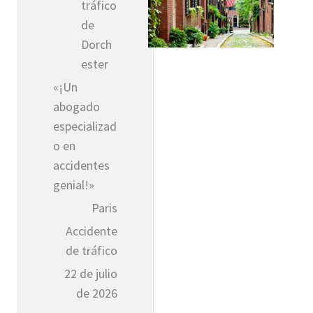
tráfico
de
Dorch
ester
«¡Un
abogado
especializad
o en
accidentes
genial!»
Paris
Accidente
de tráfico
22 de julio
de 2026