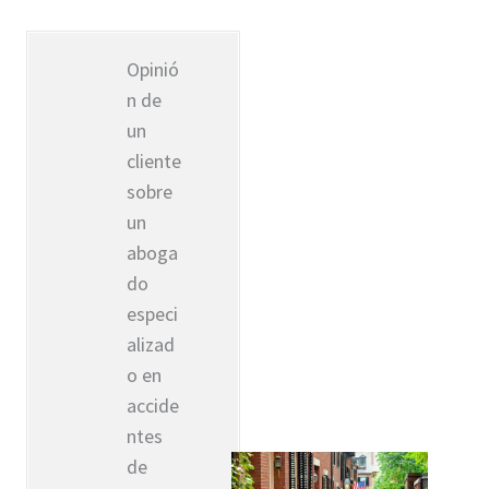
Opinió
n de
un
cliente
sobre
un
aboga
do
especi
alizad
o en
accide
ntes
de