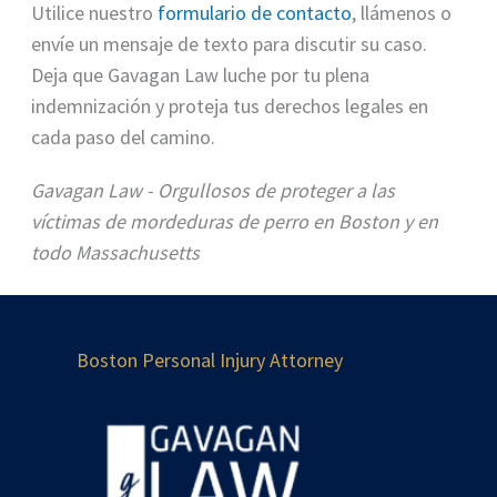
Utilice nuestro
formulario de contacto
, llámenos o
envíe un mensaje de texto para discutir su caso.
Deja que Gavagan Law luche por tu plena
indemnización y proteja tus derechos legales en
cada paso del camino.
Gavagan Law - Orgullosos de proteger a las
víctimas de mordeduras de perro en Boston y en
todo Massachusetts
Boston Personal Injury Attorney